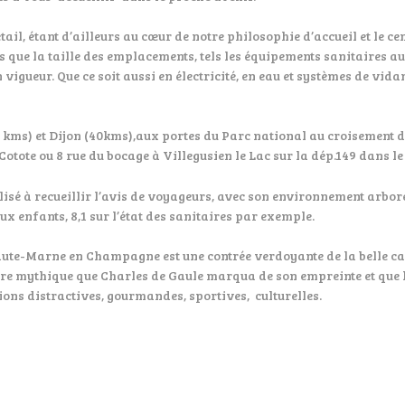
ail, étant d’ailleurs au cœur de notre philosophie d’accueil et le 
s que la taille des emplacements, tels les équipements sanitaires au
gueur. Que ce soit aussi en électricité, en eau et systèmes de vida
 15 kms) et Dijon (40kms),aux portes du Parc national au croisemen
Cotote ou 8 rue du bocage à Villegusien le Lac sur la dép.149 dans l
lisé à recueillir l’avis de voyageurs, avec son environnement arboré
ux enfants, 8,1 sur l’état des sanitaires par exemple.
aute-Marne en Champagne est une contrée verdoyante de la belle ca
ire mythique que Charles de Gaule marqua de son empreinte et que le
ations distractives, gourmandes, sportives, culturelles.