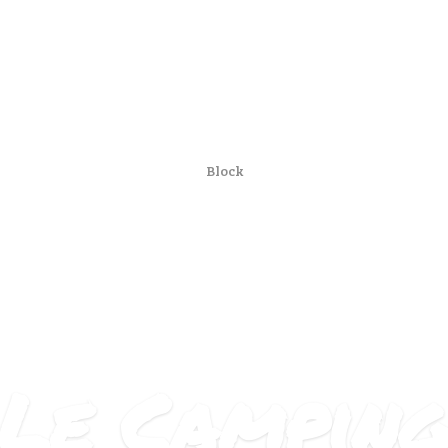
ACCUEIL
LE CAMPING
SERVICES
A VOIR, À FAIRE
Block
DEVENIR
PROPRIÉTAIRE
Le Campin