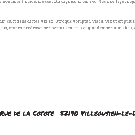
s nonumes tincidunt, accusata dignissim eum cu. Nec intellegat ne
am cu, ridens dictas vix ex. Utroque voluptua vis id, vix ut eripuit
 ius, omnes prodesset scribentur sea an. Feugiat democritum sit ut, 
 Rue de la Cotote
52190 Villegusien-le-