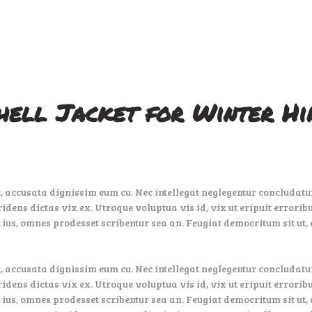
ACCUEIL
LE CAMPING
SERVICES
A VOIR, À FAIRE
hell Jacket for Winter Hi
DEVENIR
PROPRIÉTAIRE
 accusata dignissim eum cu. Nec intellegat neglegentur concludatur
ridens dictas vix ex. Utroque voluptua vis id, vix ut eripuit errori
 ius, omnes prodesset scribentur sea an. Feugiat democritum sit ut, 
 accusata dignissim eum cu. Nec intellegat neglegentur concludatur
ridens dictas vix ex. Utroque voluptua vis id, vix ut eripuit errori
 ius, omnes prodesset scribentur sea an. Feugiat democritum sit ut, 