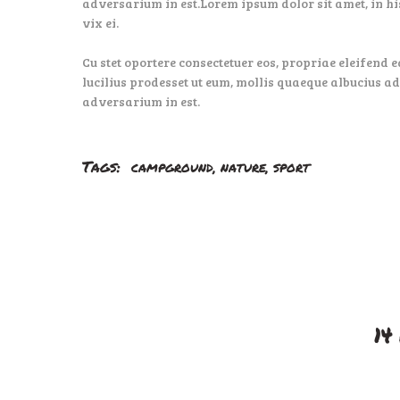
adversarium in est.Lorem ipsum dolor sit amet, in hi
vix ei.
Cu stet oportere consectetuer eos, propriae eleifend e
lucilius prodesset ut eum, mollis quaeque albucius ad
adversarium in est.
Tags:
,
,
CAMPGROUND
NATURE
SPORT
14