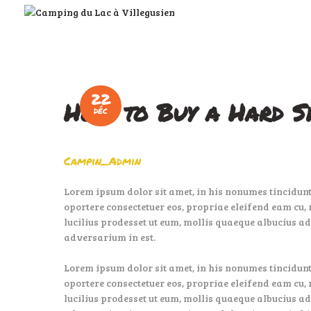
22
How to Buy a Hard S
DÉC
Campin_Admin
Lorem ipsum dolor sit amet, in his nonumes tincidunt,
oportere consectetuer eos, propriae eleifend eam cu, 
lucilius prodesset ut eum, mollis quaeque albucius ad
adversarium in est.
Lorem ipsum dolor sit amet, in his nonumes tincidunt,
oportere consectetuer eos, propriae eleifend eam cu, 
lucilius prodesset ut eum, mollis quaeque albucius ad