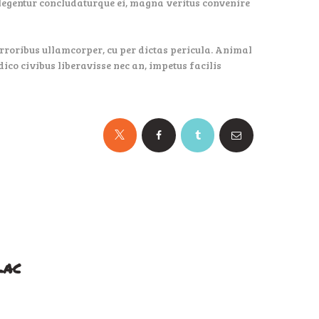
glegentur concludaturque ei, magna veritus convenire
 erroribus ullamcorper, cu per dictas pericula. Animal
dico civibus liberavisse nec an, impetus facilis
Lac