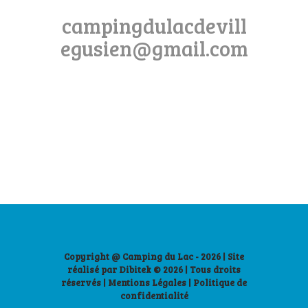
campingdulacdevill
egusien@gmail.com
Copyright @ Camping du Lac - 2026 | Site
réalisé par
Dibitek
© 2026 | Tous droits
réservés |
Mentions Légales
|
Politique de
confidentialité