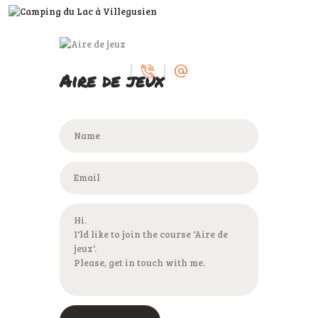
Aire de jeux
ACCUEIL
LE CAMPING
SERVICES
A VOIR, À FAIRE
DEVENIR
PROPRIÉTAIRE