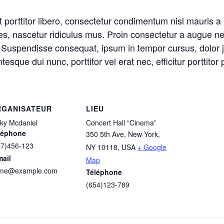
t porttitor libero, consectetur condimentum nisl mauris 
, nascetur ridiculus mus. Proin consectetur a augue nec c
. Suspendisse consequat, ipsum in tempor cursus, dolor j
tesque dui nunc, porttitor vel erat nec, efficitur porttitor 
RGANISATEUR
LIEU
cky Mcdaniel
Concert Hall “Cinema”
léphone
350 5th Ave, New York,
87)456-123
NY 10118, USA
+ Google
mail
Map
me@example.com
Téléphone
(654)123-789