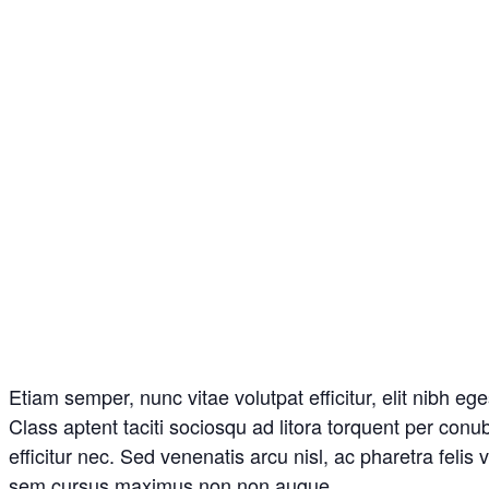
Etiam semper, nunc vitae volutpat efficitur, elit nibh ege
Class aptent taciti sociosqu ad litora torquent per con
efficitur nec. Sed venenatis arcu nisl, ac pharetra feli
sem cursus maximus non non augue.