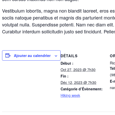
Vestibulum lobortis, magna non blandit laoreet, eros es
sociis natoque penatibus et magnis dis parturient montes
volutpat nulla. Suspendisse potenti. Nam nec diam elit
Curabitur interdum sollicitudin justo sed tincidunt. Pellen
Ajouter au calendrier
DÉTAILS
O
Ri
Début :
Té
Oct 27, 2023 @ 7h30
(9
Fin :
E-
Déc 12, 2023 @ 7h30
na
Catégorie d’Évènement:
Hiking week