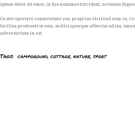
ipsum dolor sit amet, in his nonumes tincidunt, accusata dign
Cu stet oportere consectetuer eos, propriae eleifend eam cu, ri
lucilius prodesset ut eum, mollis quaeque albucius ad ius, omne
adversarium in est.
Tags:
,
,
,
CAMPGROUND
COTTAGE
NATURE
SPORT