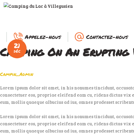
ACCUEIL
LE CAMPING
SERVICES
Appelez-nous
Contactez-nous
21
A VOIR, À FAIRE
Camping On An Erupting
DÉC
DEVENIR
Campin_Admin
PROPRIÉTAIRE
Lorem ipsum dolor sit amet, in his nonumes tincidunt, accusat
consectetuer eos, propriae eleifend eam cu, ridens dictas vix e
eum, mollis quaeque albucius ad ius, omnes prodesset scribentur
Lorem ipsum dolor sit amet, in his nonumes tincidunt, accusat
consectetuer eos, propriae eleifend eam cu, ridens dictas vix e
eum, mollis quaeque albucius ad ius, omnes prodesset scribentu